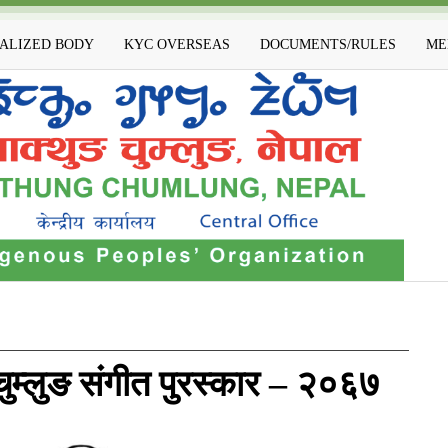
IALIZED BODY
KYC OVERSEAS
DOCUMENTS/RULES
ME
ुम्लुङ संगीत पुरस्कार – २०६७