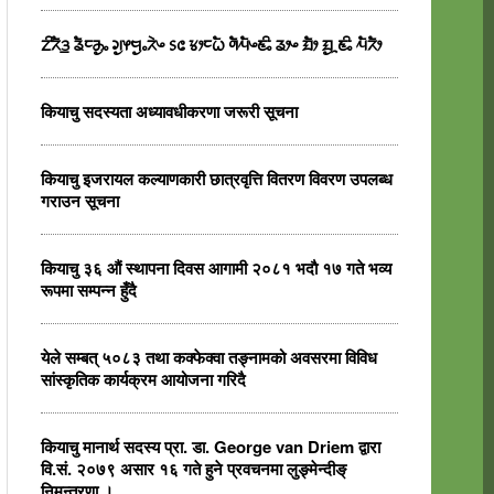
ᤁᤡᤖᤠᤋ᤻ ᤕᤠᤰᤌᤢᤱ ᤆᤢᤶᤗᤢᤱᤖᤧᤴ ᥉᥋ ᤃᤣᤰᤐᤠ ᤛᤠᤘᤠᤴᤇᤡᤱ ᤕᤣᤴ ᤀᤠᤣ ᤀᤢᤳᤇᤡᤱ ᤘᤠᤖᤠᤣ
कियाचु सदस्यता अध्यावधीकरणा जरूरी सूचना
कियाचु इजरायल कल्याणकारी छात्रवृत्ति वितरण विवरण उपलब्ध
गराउन सूचना
कियाचु ३६ औं स्थापना दिवस आगामी २०८१ भदाै १७ गते भव्य
रूपमा सम्पन्न हुँदै
येले सम्बत् ५०८३ तथा कक्फेक्वा तङ्नामको अवसरमा विविध
सांस्कृतिक कार्यक्रम आयोजना गरिदै
कियाचु मानार्थ सदस्य प्रा. डा. George van Driem द्वारा
वि.सं. २०७९ असार १६ गते हुने प्रवचनमा लुङ्मेन्दीङ्
निमन्त्रणा ।