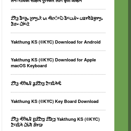
लैन–राधिका साहित्य पुरस्कार लागि कृति आव्हान
ᤁᤡᤖᤠᤋ᤻ ᤕᤠᤠᤰᤌᤢᤱ ᤆᤢᤶᤗᤢᤱᤖᤧ ᥇᥈ ᤛᤡᤃᤣ᤺ᤰᤐᤠ ᤕᤠᤰᤐᤱᤃᤧᤴ ᤐᤕᤶᤔᤠᤕᤧᤈᤢᤶᤗᤢᤱ
ᤏᤠᤜᤴ ᤐᤥ᤺ᤰᤂᤧ
Yakthung KS (©KYC) Download for Android
Yakthung KS (©KYC) Download for Apple
macOS Keyboard
ᤁᤡᤖᤠᤋ᤻ ᤛᤡᤖᤡᤈᤱᤃᤠ ᤕᤢᤏᤡᤁᤥᤍ᤻ ᤁᤠᤰᤀᤡᤱᤛᤧᤛᤡᤱ
Yakthung KS (©KYC) Key Board Download
ᤁᤡᤖᤠᤋ᤻ ᤛᤡᤖᤡᤈᤱᤃᤠ ᤀᤢᤏᤡᤁᤥᤍ᤻ ᤁᤡᤒᤥᤷᤍ᤻ Yakthung KS (©KYC)
ᤁᤠᤰᤀᤡᤱᤛᤧ ᤐᤥ᤺ᤱᤔᤠ ᤌᤡᤶᤒᤣ