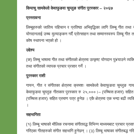
कियाचु सामकेलो केवाफुङवा चुम्लुङ संगीत पुरस्कार – २०६७
प्रस्तावना
लिम्बूहरुको जातिय पहिचान र प्रतिष्ठा अभिवृद्धिका लागि लिम्बू गीत तथा सं
योगदानलाई उच्च मुल्याङ्कन गर्दै प्रोत्साहन तथा सम्मानस्वरुप लिम्बू गीत 
कोष स्थापना भएको हो ।
उद्देश्य
(क) लिम्बु भाषामा गीत तथा संगीतको क्षेत्रमा उत्कृष्ट योगदान पु¥याउने व्यक
तथा संगीतको व्यापक प्रचार प्रसार गर्ने ।
पुरस्कार राशी
गायन, गीत र संगीतका क्षेत्रमा क्रमशः सामकेलो केवाफुङवा चुम्लुङ 
केवाफुङवा चुम्लुङ गीतकार पुरस्कार रु २५,०००।– (पच्चिस हजार) सहित 
(पच्चिस हजार) सहित प्रमाण पत्र हुनेछ । एकै क्षेत्रमा एक भन्दा बढी व्य
।
सहभागिता
(१) लिम्बू भाषाको मौलिक रचनामा संगीतवद्ध विभिन्न माध्यमबाट प्रचार प्र
गरिएका गीतहरुको संगीत सहभागि हुनेछन् । (३) लिम्बू भाषाका संगीतबद्ध 