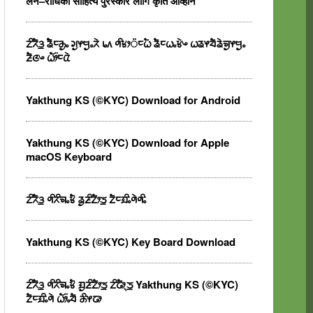
लैन–राधिका साहित्य पुरस्कार लागि कृति आव्हान
ᤁᤡᤖᤠᤋ᤻ ᤕᤠᤠᤰᤌᤢᤱ ᤆᤢᤶᤗᤢᤱᤖᤧ ᥇᥈ ᤛᤡᤃᤣ᤺ᤰᤐᤠ ᤕᤠᤰᤐᤱᤃᤧᤴ ᤐᤕᤶᤔᤠᤕᤧᤈᤢᤶᤗᤢᤱ
ᤏᤠᤜᤴ ᤐᤥ᤺ᤰᤂᤧ
Yakthung KS (©KYC) Download for Android
Yakthung KS (©KYC) Download for Apple
macOS Keyboard
ᤁᤡᤖᤠᤋ᤻ ᤛᤡᤖᤡᤈᤱᤃᤠ ᤕᤢᤏᤡᤁᤥᤍ᤻ ᤁᤠᤰᤀᤡᤱᤛᤧᤛᤡᤱ
Yakthung KS (©KYC) Key Board Download
ᤁᤡᤖᤠᤋ᤻ ᤛᤡᤖᤡᤈᤱᤃᤠ ᤀᤢᤏᤡᤁᤥᤍ᤻ ᤁᤡᤒᤥᤷᤍ᤻ Yakthung KS (©KYC)
ᤁᤠᤰᤀᤡᤱᤛᤧ ᤐᤥ᤺ᤱᤔᤠ ᤌᤡᤶᤒᤣ