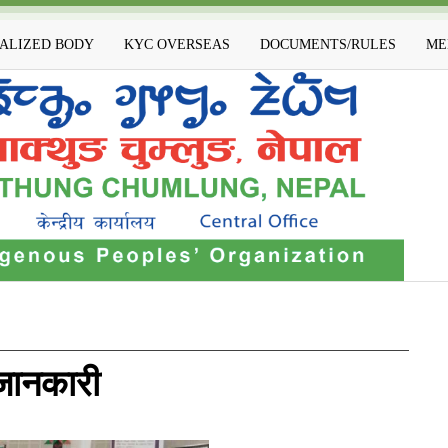
IALIZED BODY
KYC OVERSEAS
DOCUMENTS/RULES
ME
ु जानकारी