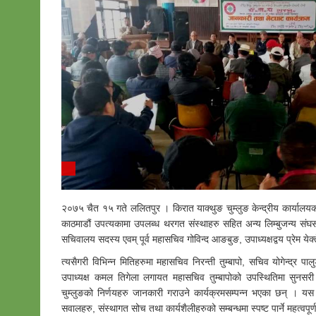
२०७५ चैत १५ गते ललितपुर । किरात याक्थुङ चुम्लुङ केन्द्रीय कार्यालयक
काठमाडौं उपत्यकामा उपलब्ध थरगत संस्थाहरु सहित अन्य लिम्बुजन्य संघसं
सचिवालय सदस्य एवम् पूर्व महासचिव गोविन्द आङबुङ, उपाध्यक्षद्वय प्रेम येक
त्यसैगरी विभिन्न मितिहरुमा महासचिव निरन्ती तुम्बापो, सचिव योगेन्द्र 
उपाध्यक्ष कमल तिगेला लगायत महासचिव तुम्बापोको उपस्थितिमा सुनसरी इटह
चुम्लुङको निर्णयहरु जानकारी गराउने कार्यक्रमसम्पन्न भएका छन् । यस 
सवालहरु, संस्थागत सोच तथा कार्यशैलीहरुको सम्बन्धमा स्पष्ट पार्ने महत्वप