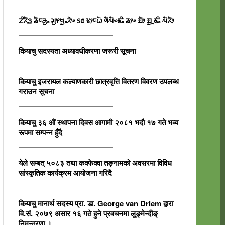
ᤁᤡᤖᤠᤋ᤻ ᤕᤠᤰᤌᤢᤱ ᤆᤢᤶᤗᤢᤱᤖᤧᤴ ᥉᥋ ᤃᤣᤰᤐᤠ ᤛᤠᤘᤠᤴᤇᤡᤱ ᤕᤣᤴ ᤀᤠᤣ ᤀᤢᤳᤇᤡᤱ ᤘᤠᤖᤠᤣ
कियाचु सदस्यता अध्यावधीकरणा जरूरी सूचना
कियाचु इजरायल कल्याणकारी छात्रवृत्ति वितरण विवरण उपलब्ध
गराउन सूचना
कियाचु ३६ औं स्थापना दिवस आगामी २०८१ भदाै १७ गते भव्य
रूपमा सम्पन्न हुँदै
येले सम्बत् ५०८३ तथा कक्फेक्वा तङ्नामको अवसरमा विविध
सांस्कृतिक कार्यक्रम आयोजना गरिदै
कियाचु मानार्थ सदस्य प्रा. डा. George van Driem द्वारा
वि.सं. २०७९ असार १६ गते हुने प्रवचनमा लुङ्मेन्दीङ्
निमन्त्रणा ।