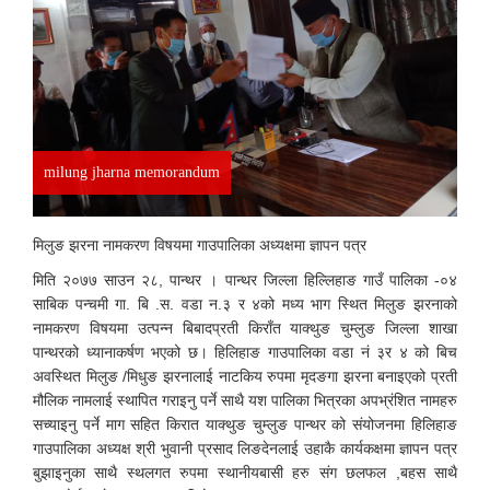
milung jharna memorandum
मिलुङ झरना नामकरण विषयमा गाउपालिका अध्यक्षमा ज्ञापन पत्र
मिति २०७७ साउन २८, पान्थर । पान्थर जिल्ला हिल्लिहाङ गाउँ पालिका -०४
साबिक पन्चमी गा. बि .स. वडा न.३ र ४को मध्य भाग स्थित मिलुङ झरनाको
नामकरण विषयमा उत्पन्न बिबादप्रती किराँत याक्थुङ चुम्लुङ जिल्ला शाखा
पान्थरको ध्यानाकर्षण भएको छ। हिलिहाङ गाउपालिका वडा नं ३र ४ को बिच
अवस्थित मिलुङ /मिधुङ झरनालाई नाटकिय रुपमा मृदङगा झरना बनाइएको प्रती
मौलिक नामलाई स्थापित गराइनु पर्ने साथै यश पालिका भित्रका अपभ्रंशित नामहरु
सच्याइनु पर्ने माग सहित किरात याक्थुङ चुम्लुङ पान्थर को संयोजनमा हिलिहाङ
गाउपालिका अध्यक्ष श्री भुवानी प्रसाद लिङदेनलाई उहाकै कार्यकक्षमा ज्ञापन पत्र
बुझाइनुका साथै स्थलगत रुपमा स्थानीयबासी हरु संग छलफल ,बहस साथै