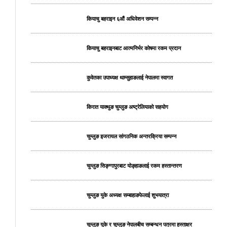
कियाचु बहराइन ६औं अधिवेशन सम्पन्न
कियाचु बहराइनबाट आत्मनिर्भर कोषमा रकम प्रदान
कुवेतका उपाध्यक्ष थाम्सुहाङलाई नेपालमा स्वागत
किरात याक्थुङ चुम्लुङ अष्ट्रेलियाको सहयोग
चुम्लुङ इजरायल सांगठनिक अन्तरक्रिया सम्पन्न
चुम्लुङ सिङ्ग्गापुरबाट योङ्हाङलाई रकम हस्तान्तरण
चुम्लुङ युके अध्यक्ष सम्बाहाङफेलाई शुभयात्रा
चुम्लुङ युके र चुम्लुङ नेपालबीच सम्बन्धन पत्रमा हस्ताक्षर