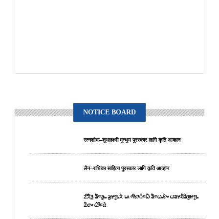
NOTICE BOARD
रत्नशोभा–शुभलक्ष्मी मुन्धुम पुरस्कार लागि कृति आव्हान
लैन–राधिका साहित्य पुरस्कार लागि कृति आव्हान
ᤁᤡᤖᤠᤋ᤻ ᤕᤠᤠᤰᤌᤢᤱ ᤆᤢᤶᤗᤢᤱᤖᤧ ᥇᥈ ᤛᤡᤃᤣ᤺ᤰᤐᤠ ᤕᤠᤰᤐᤱᤃᤧᤴ ᤐᤕᤶᤔᤠᤕᤧᤈᤢᤶᤗᤢᤱ
ᤏᤠᤜᤴ ᤐᤥ᤺ᤰᤂᤧ