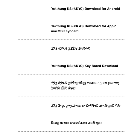
Yakthung KS (©KYC) Download for Android
Yakthung KS (©KYC) Download for Apple
macOS Keyboard
ᤁᤡᤖᤠᤋ᤻ ᤛᤡᤖᤡᤈᤱᤃᤠ ᤕᤢᤏᤡᤁᤥᤍ᤻ ᤁᤠᤰᤀᤡᤱᤛᤧᤛᤡᤱ
Yakthung KS (©KYC) Key Board Download
ᤁᤡᤖᤠᤋ᤻ ᤛᤡᤖᤡᤈᤱᤃᤠ ᤀᤢᤏᤡᤁᤥᤍ᤻ ᤁᤡᤒᤥᤷᤍ᤻ Yakthung KS (©KYC)
ᤁᤠᤰᤀᤡᤱᤛᤧ ᤐᤥ᤺ᤱᤔᤠ ᤌᤡᤶᤒᤣ
ᤁᤡᤖᤠᤋ᤻ ᤕᤠᤰᤌᤢᤱ ᤆᤢᤶᤗᤢᤱᤖᤧᤴ ᥉᥋ ᤃᤣᤰᤐᤠ ᤛᤠᤘᤠᤴᤇᤡᤱ ᤕᤣᤴ ᤀᤠᤣ ᤀᤢᤳᤇᤡᤱ ᤘᤠᤖᤠᤣ
कियाचु सदस्यता अध्यावधीकरणा जरूरी सूचना