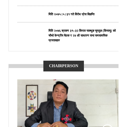
मिति २०७५।५।३१ गते विरोध प्रेस विज्ञप्ति
मिति २०७६ श्रावण ३१–३२ किरात याक्थुङ चुम्लुङ (कियाचु) को
चौथो केन्द्रीय बैठक र २४ औ साधारण सभा समसामयिक
प्रस्तावहरु
CHAIRPERSON