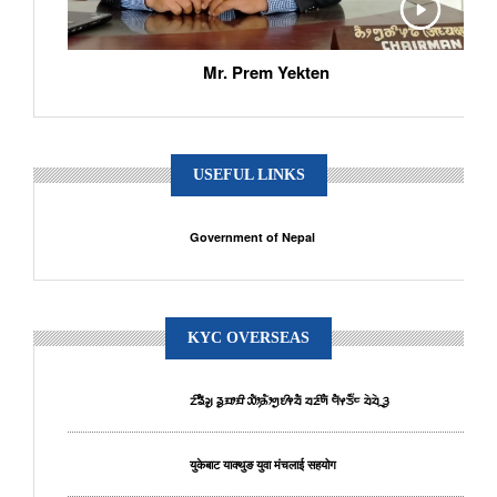
Mr. Prem Yekten
USEFUL LINKS
Government of Nepal
KYC OVERSEAS
ᤁᤡᤕᤠᤆᤢ ᤕᤢᤀᤣᤀᤡ ᤑᤥ᤹ᤌᤥᤛᤢᤎᤡᤶᤔᤠ ᤔᤏᤡᤛᤠ ᤗᤠᤶᤍᤠ᤺ᤰ ᤔᤧᤔᤧᤳᤋᤢ
युकेबाट याक्थुङ युवा मंचलाई सहयोग