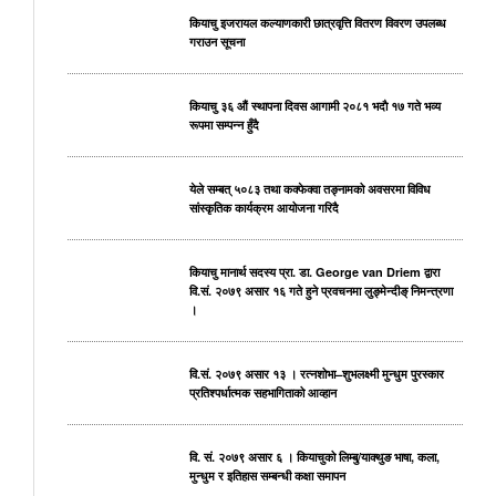
कियाचु इजरायल कल्याणकारी छात्रवृत्ति वितरण विवरण उपलब्ध
गराउन सूचना
कियाचु ३६ औं स्थापना दिवस आगामी २०८१ भदाै १७ गते भव्य
रूपमा सम्पन्न हुँदै
येले सम्बत् ५०८३ तथा कक्फेक्वा तङ्नामको अवसरमा विविध
सांस्कृतिक कार्यक्रम आयोजना गरिदै
कियाचु मानार्थ सदस्य प्रा. डा. George van Driem द्वारा
वि.सं. २०७९ असार १६ गते हुने प्रवचनमा लुङ्मेन्दीङ् निमन्त्रणा
।
वि.सं. २०७९ असार १३ । रत्नशोभा–शुभलक्ष्मी मुन्धुम पुरस्कार
प्रतिश्पर्धात्मक सहभागिताको आव्हान
वि. सं. २०७९ असार ६ । कियाचुको लिम्बु/याक्थुङ भाषा, कला,
मुन्धुम र इतिहास सम्बन्धी कक्षा समापन