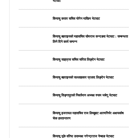
भेटघाट
कियाचु कतार सचिव योगेन माखिम भेटघाट
कियाचु बहराइनको महासचिव सोमराज कन्दङवा भेटघाट : सम्बन्धता
लिने दिने कार्य सम्पन्न
कियाचु साइप्रस सचिव सरिता लिङ्देन भेटघाट
कियाचु बहराइनको सल्लाहकार प्रलाद लिङ्देन भेटघाट
कियाचु सिङ्गापुरको निवर्तमान अध्यक्ष श्याम जबेगु भेटघाट
कियाचु इजरायल महासचिव राज लिम्बूबाट आत्मनिर्भर अक्षयकोष
चेक हस्तान्तरण
कियाचु युके वरिष्ठ उपाध्यक्ष नगेन्द्रराज नेम्बाङ भेटघाट