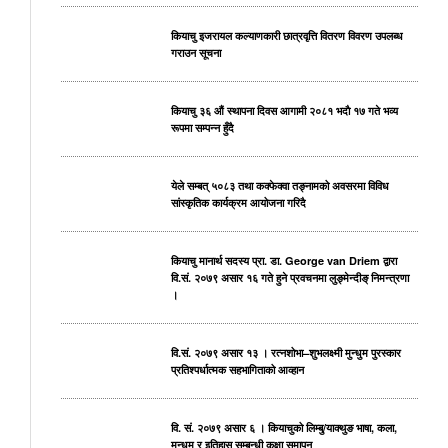
कियाचु इजरायल कल्याणकारी छात्रवृत्ति वितरण विवरण उपलब्ध
गराउन सूचना
कियाचु ३६ औं स्थापना दिवस आगामी २०८१ भदाै १७ गते भव्य
रूपमा सम्पन्न हुँदै
येले सम्बत् ५०८३ तथा कक्फेक्वा तङ्नामको अवसरमा विविध
सांस्कृतिक कार्यक्रम आयोजना गरिदै
कियाचु मानार्थ सदस्य प्रा. डा. George van Driem द्वारा
वि.सं. २०७९ असार १६ गते हुने प्रवचनमा लुङ्मेन्दीङ् निमन्त्रणा
।
वि.सं. २०७९ असार १३ । रत्नशोभा–शुभलक्ष्मी मुन्धुम पुरस्कार
प्रतिश्पर्धात्मक सहभागिताको आव्हान
वि. सं. २०७९ असार ६ । कियाचुको लिम्बु/याक्थुङ भाषा, कला,
मुन्धुम र इतिहास सम्बन्धी कक्षा समापन