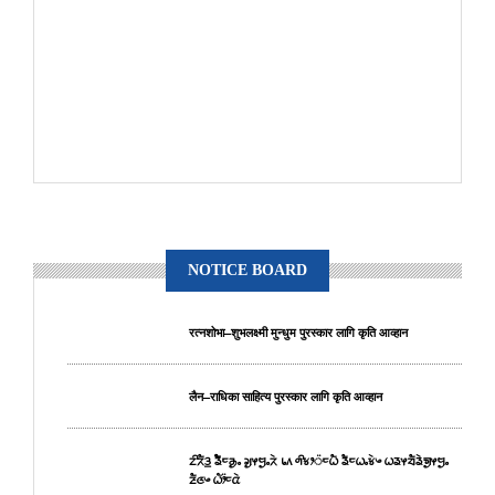
NOTICE BOARD
रत्नशोभा–शुभलक्ष्मी मुन्धुम पुरस्कार लागि कृति आव्हान
लैन–राधिका साहित्य पुरस्कार लागि कृति आव्हान
ᤁᤡᤖᤠᤋ᤻ ᤕᤠᤠᤰᤌᤢᤱ ᤆᤢᤶᤗᤢᤱᤖᤧ ᥇᥈ ᤛᤡᤃᤣ᤺ᤰᤐᤠ ᤕᤠᤰᤐᤱᤃᤧᤴ ᤐᤕᤶᤔᤠᤕᤧᤈᤢᤶᤗᤢᤱ
ᤏᤠᤜᤴ ᤐᤥ᤺ᤰᤂᤧ