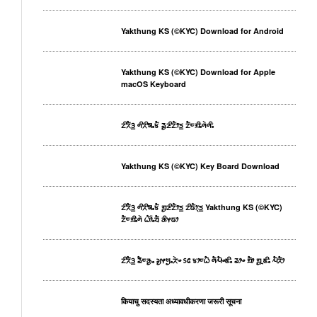
Yakthung KS (©KYC) Download for Android
Yakthung KS (©KYC) Download for Apple
macOS Keyboard
ᤁᤡᤖᤠᤋ᤻ ᤛᤡᤖᤡᤈᤱᤃᤠ ᤕᤢᤏᤡᤁᤥᤍ᤻ ᤁᤠᤰᤀᤡᤱᤛᤧᤛᤡᤱ
Yakthung KS (©KYC) Key Board Download
ᤁᤡᤖᤠᤋ᤻ ᤛᤡᤖᤡᤈᤱᤃᤠ ᤀᤢᤏᤡᤁᤥᤍ᤻ ᤁᤡᤒᤥᤷᤍ᤻ Yakthung KS (©KYC)
ᤁᤠᤰᤀᤡᤱᤛᤧ ᤐᤥ᤺ᤱᤔᤠ ᤌᤡᤶᤒᤣ
ᤁᤡᤖᤠᤋ᤻ ᤕᤠᤰᤌᤢᤱ ᤆᤢᤶᤗᤢᤱᤖᤧᤴ ᥉᥋ ᤃᤣᤰᤐᤠ ᤛᤠᤘᤠᤴᤇᤡᤱ ᤕᤣᤴ ᤀᤠᤣ ᤀᤢᤳᤇᤡᤱ ᤘᤠᤖᤠᤣ
कियाचु सदस्यता अध्यावधीकरणा जरूरी सूचना