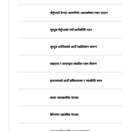
पोर्तुगलले केन्द्र आत्मनिर्भर अक्षयकोषमा रकम प्रदान
चुम्लुङ पोर्तुगलको नयाँ कार्यसमिति गठन
चुम्लुङ अमेरिकाको आठौं महाधिवेशन सम्पन्न
साइप्रस र कतारद्वारा संकलित रकम वितरण
इजरायलको आठौं वार्षिकउत्सव र नवसमिति चयन
कतार उपमहासचिव भेटघाट
बेल्जियम महासचिव भेटघाट