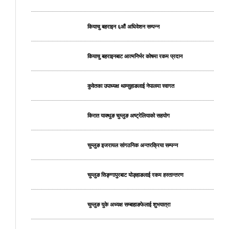
कियाचु बहराइन ६औं अधिवेशन सम्पन्न
कियाचु बहराइनबाट आत्मनिर्भर कोषमा रकम प्रदान
कुवेतका उपाध्यक्ष थाम्सुहाङलाई नेपालमा स्वागत
किरात याक्थुङ चुम्लुङ अष्ट्रेलियाको सहयोग
चुम्लुङ इजरायल सांगठनिक अन्तरक्रिया सम्पन्न
चुम्लुङ सिङ्ग्गापुरबाट योङ्हाङलाई रकम हस्तान्तरण
चुम्लुङ युके अध्यक्ष सम्बाहाङफेलाई शुभयात्रा