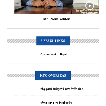
Mr. Prem Yekten
USEFUL LINKS
Government of Nepal
KYC OVERSEAS
ᤁᤡᤕᤠᤆᤢ ᤕᤢᤀᤣᤀᤡ ᤑᤥ᤹ᤌᤥᤛᤢᤎᤡᤶᤔᤠ ᤔᤏᤡᤛᤠ ᤗᤠᤶᤍᤠ᤺ᤰ ᤔᤧᤔᤧᤳᤋᤢ
युकेबाट याक्थुङ युवा मंचलाई सहयोग