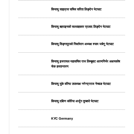
कियाचु साइप्रस सचिव सरिता लिङ्देन भेटघाट
कियाचु बहराइनको सल्लाहकार प्रलाद लिङ्देन भेटघाट
कियाचु सिङ्गापुरको निवर्तमान अध्यक्ष श्याम जबेगु भेटघाट
कियाचु इजरायल महासचिव राज लिम्बूबाट आत्मनिर्भर अक्षयकोष
चेक हस्तान्तरण
कियाचु युके वरिष्ठ उपाध्यक्ष नगेन्द्रराज नेम्बाङ भेटघाट
कियाचु दक्षिण कोरिया अर्जुन तुम्बापो भेटघाट
KYC Germany