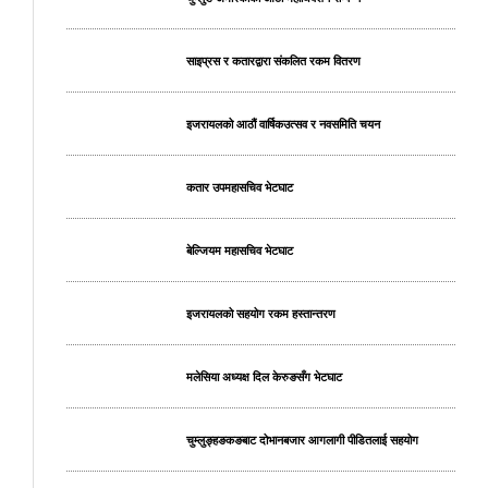
साइप्रस र कतारद्वारा संकलित रकम वितरण
इजरायलको आठौं वार्षिकउत्सव र नवसमिति चयन
कतार उपमहासचिव भेटघाट
बेल्जियम महासचिव भेटघाट
इजरायलको सहयोग रकम हस्तान्तरण
मलेसिया अध्यक्ष दिल केरुङसँग भेटघाट
चुम्लुङ्हङकङबाट दोभानबजार आगलागी पीडितलाई सहयोग