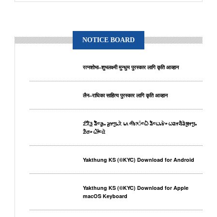
NOTICE BOARD
रत्नशोभा–शुभलक्ष्मी मुन्धुम पुरस्कार लागि कृति आव्हान
लैन–राधिका साहित्य पुरस्कार लागि कृति आव्हान
ᤁᤡᤖᤠᤋ᤻ ᤕᤠᤠᤰᤌᤢᤱ ᤆᤢᤶᤗᤢᤱᤖᤧ ᥇᥈ ᤛᤡᤃᤣ᤺ᤰᤐᤠ ᤕᤠᤰᤐᤱᤃᤧᤴ ᤐᤕᤶᤔᤠᤕᤧᤈᤢᤶᤗᤢᤱ
ᤏᤠᤜᤴ ᤐᤥ᤺ᤰᤂᤧ
Yakthung KS (©KYC) Download for Android
Yakthung KS (©KYC) Download for Apple
macOS Keyboard