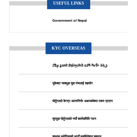
USEFUL LINKS
Government of Nepal
KYC OVERSEAS
ᤁᤡᤕᤠᤆᤢ ᤕᤢᤀᤣᤀᤡ ᤑᤥ᤹ᤌᤥᤛᤢᤎᤡᤶᤔᤠ ᤔᤏᤡᤛᤠ ᤗᤠᤶᤍᤠ᤺ᤰ ᤔᤧᤔᤧᤳᤋᤢ
युकेबाट याक्थुङ युवा मंचलाई सहयोग
पोर्तुगलले केन्द्र आत्मनिर्भर अक्षयकोषमा रकम प्रदान
चुम्लुङ पोर्तुगलको नयाँ कार्यसमिति गठन
चुम्लुङ अमेरिकाको आठौं महाधिवेशन सम्पन्न