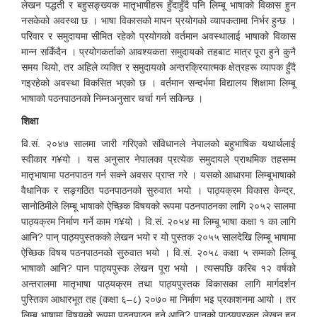
लेखन पद्धती र बहुसङ्ख्यक मातृभाषीहरू हुँदाहुँदै पनि लिम्बू भाषाको विकास हुन
नसकेको अवस्था छ । भाषा विकासको मापन प्रयोगको व्यापकतामा निर्भर हुन्छ ।
परिवार र समुदायमा सीमित रहेको प्रयोगको वर्तमान अवस्थालाई भाषाको विकास
मान्न सकिँदैन । प्रयोगकर्ताको आवश्यकता समुदायको तहबाट मात्र पूरा हुने कुनै
समय थियो, तर अहिले व्यक्ति र समुदायको अन्तरक्रियात्मक क्षेत्रहरू व्यापक हुँदै
गइरहेको अवस्था विकसित भएको छ । वर्तमान सन्दर्भमा विद्यालय शिक्षामा लिम्बू
भाषाको पठनपाठनको निम्नअनुसार चर्चा गर्न सकिन्छ ।
शिक्षा
वि.सं. २०४७ सालमा जारी गरिएको संविधानले नेपालको बहुभाषिक यथार्थलाई
स्वीकार ग¥यो । यस अनुसार नेपालका प्रत्येक समुदायले प्राथमिक तहसम्म
मातृभाषामा पठनपाठन गर्न सक्ने अवसर प्राप्त गरे । यसको आधारमा लिम्बूभाषाको
वैधानिक र सङ्गठित पठनपाठनको सुरुवात भयो । पाठ्यक्रम विकास केन्द्र,
सानोठिमीले लिम्बू भाषाको ऐच्छिक विषयको रूपमा पठनपाठनका लागि २०५२ सालमा
पाठ्यक्रम निर्माण गर्ने काम ग¥यो । वि.सं. २०५४ मा लिम्बू भाषा कक्षा १ का लागि
आनि? पान् पाठ्यपुस्तकको लेखन भयो र यो पुस्तक २०५५ सालदेखि लिम्बू भाषामा
ऐच्छिक विषय पठनपाठनको सुरुवात भयो । वि.सं. २०५८ कक्षा ५ सम्मको लिम्बू
भाषाको आनि? पान पाठ्यपुस्क लेखन पूरा भयो । त्यसपछि करिब १२ वर्षको
अन्तरालमा मातृभाषा पाठ्यक्रम तथा पाठ्यपुस्तक विकासका लागि मार्गदर्शन
पुस्तिका आधारभूत तह (कक्षा ६–८) २०७० मा निर्माण भइ प्रकाशनमा आयो । तर
लिम्बू भाषामा विषयको रूपमा पठनपाठन हुने आनि? पानको पाठ्यपुस्कत लेखन हुन