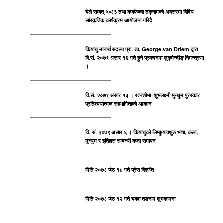
येले सम्बत् ५०८३ तथा कक्फेक्वा तङ्नामको अवसरमा विविध
सांस्कृतिक कार्यक्रम आयोजना गरिदै
कियाचु मानार्थ सदस्य प्रा. डा. George van Driem द्वारा
वि.सं. २०७९ असार १६ गते हुने प्रवचनमा लुङ्मेन्दीङ् निमन्त्रणा
।
वि.सं. २०७९ असार १३ । रत्नशोभा–शुभलक्ष्मी मुन्धुम पुरस्कार
प्रतिश्पर्धात्मक सहभागिताको आव्हान
वि. सं. २०७९ असार ६ । कियाचुको लिम्बु/याक्थुङ भाषा, कला,
मुन्धुम र इतिहास सम्बन्धी कक्षा समापन
मिति २०७८ जेठ १८ गते प्रेस विज्ञप्ति
मिति २०७८ जेठ १२ गते यक्वा तङनाम शुभकामना