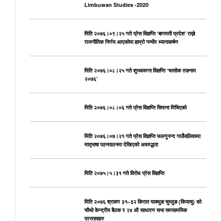
Limbuwan Studies -2020
मिति २०७६।०९।२५ गते प्रेस विज्ञप्ति ‘बागमती प्रदेश’ राख्ने
राजनीतिक निर्णय आएकोमा हाम्रो गम्भीर ध्यानाकर्षण
मिति २०७६।०८।२५ गते शुभकामना विज्ञप्ति ‘चासोक तङनाम
२०७६’
मिति २०७६।०८।०६ गते प्रेस विज्ञप्ति सिमाना मिचिएको
मिति २०७६।०७।२१ गते प्रेस विज्ञप्ति फाल्गुनन्द गाउँपालिकामा
मातृभाषा पठनपाठनमा देखिएको अवरुद्धता
मिति २०७५।५।३१ गते विरोध प्रेस विज्ञप्ति
मिति २०७६ श्रावण ३१–३२ किरात याक्थुङ चुम्लुङ (कियाचु) को
चौथो केन्द्रीय बैठक र २४ औ साधारण सभा समसामयिक
प्रस्तावहरु