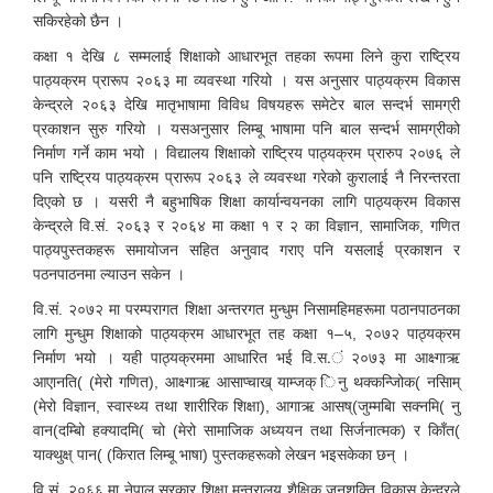
सकिरहेको छैन ।
कक्षा १ देखि ८ सम्मलाई शिक्षाको आधारभूत तहका रूपमा लिने कुरा राष्ट्रिय
पाठ्यक्रम प्रारूप २०६३ मा व्यवस्था गरियो । यस अनुसार पाठ्यक्रम विकास
केन्द्रले २०६३ देखि मातृभाषामा विविध विषयहरू समेटेर बाल सन्दर्भ सामग्री
प्रकाशन सुरु गरियो । यसअनुसार लिम्बू भाषामा पनि बाल सन्दर्भ सामग्रीको
निर्माण गर्ने काम भयो । विद्यालय शिक्षाको राष्ट्रिय पाठ्यक्रम प्रारुप २०७६ ले
पनि राष्ट्रिय पाठ्यक्रम प्रारूप २०६३ ले व्यवस्था गरेको कुरालाई नै निरन्तरता
दिएको छ । यसरी नै बहुभाषिक शिक्षा कार्यान्वयनका लागि पाठ्यक्रम विकास
केन्द्रले वि.सं. २०६३ र २०६४ मा कक्षा १ र २ का विज्ञान, सामाजिक, गणित
पाठ्यपुस्तकहरू समायोजन सहित अनुवाद गराए पनि यसलाई प्रकाशन र
पठनपाठनमा ल्याउन सकेन ।
वि.सं. २०७२ मा परम्परागत शिक्षा अन्तरगत मुन्धुम निसामहिमहरूमा पठानपाठनका
लागि मुन्धुम शिक्षाको पाठ्यक्रम आधारभूत तह कक्षा १–५, २०७२ पाठ्यक्रम
निर्माण भयो । यही पाठ्यक्रममा आधारित भई वि.स.ं २०७३ मा आक्ष्गाऋ
आएानति( (मेरो गणित), आक्ष्गाऋ आसाप्चाख् याम्जक् िनु थक्कन्जिोक( नसिाम्
(मेरो विज्ञान, स्वास्थ्य तथा शारीरिक शिक्षा), आगाऋ आसष्(जुम्मबिा सक्नमि( नु
वान(दम्बिो हक्यादमि( चो (मेरो सामाजिक अध्ययन तथा सिर्जनात्मक) र कािँत(
याक्थुक्ष् पान( (किरात लिम्बू भाषा) पुस्तकहरूको लेखन भइसकेका छन् ।
वि.सं. २०६६ मा नेपाल सरकार शिक्षा मन्त्रालय शैक्षिक जनशक्ति विकास केन्द्रले