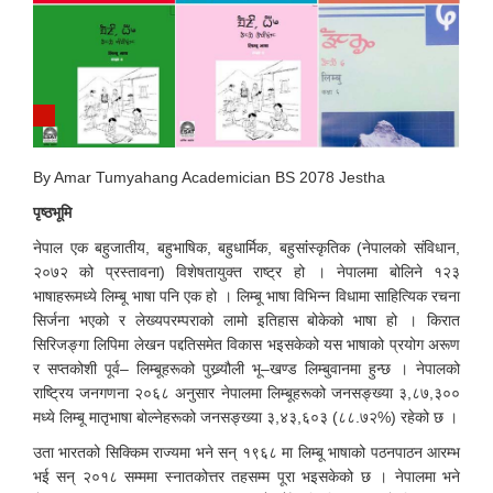
By Amar Tumyahang Academician BS 2078 Jestha
पृष्ठभूमि
नेपाल एक बहुजातीय, बहुभाषिक, बहुधार्मिक, बहुसांंस्कृतिक (नेपालको संविधान,
२०७२ को प्रस्तावना) विशेषतायुक्त राष्ट्र हो । नेपालमा बोलिने १२३
भाषाहरूमध्ये लिम्बू भाषा पनि एक हो । लिम्बू भाषा विभिन्न विधामा साहित्यिक रचना
सिर्जना भएको र लेख्यपरम्पराको लामो इतिहास बोकेको भाषा हो । किरात
सिरिजङ्गा लिपिमा लेखन पद्दतिसमेत विकास भइसकेको यस भाषाको प्रयोग अरूण
र सप्तकोशी पूर्व– लिम्बूहरूको पुख्र्यौली भू–खण्ड लिम्बुवानमा हुन्छ । नेपालको
राष्ट्रिय जनगणना २०६८ अनुसार नेपालमा लिम्बूहरूको जनसङ्ख्या ३,८७,३००
मध्ये लिम्बू मातृभाषा बोल्नेहरूको जनसङ्ख्या ३,४३,६०३ (८८.७२%) रहेको छ ।
उता भारतको सिक्किम राज्यमा भने सन् १९६८ मा लिम्बू भाषाको पठनपाठन आरम्भ
भई सन् २०१८ सम्ममा स्नातकोत्तर तहसम्म पूरा भइसकेको छ । नेपालमा भने