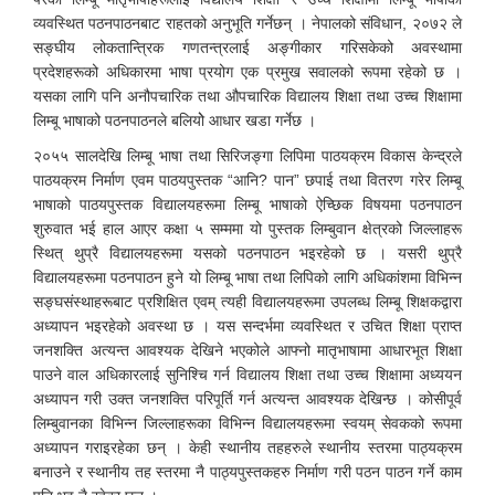
व्यवस्थित पठनपाठनबाट राहतको अनुभूति गर्नेछन् । नेपालको संविधान, २०७२ ले
सङ्घीय लोकतान्त्रिक गणतन्त्रलाई अङ्गीकार गरिसकेको अवस्थामा
प्रदेशहरूको अधिकारमा भाषा प्रयोग एक प्रमुख सवालको रूपमा रहेको छ ।
यसका लागि पनि अनौपचारिक तथा औपचारिक विद्यालय शिक्षा तथा उच्च शिक्षामा
लिम्बू भाषाको पठनपाठनले बलियोे आधार खडा गर्नेछ ।
२०५५ सालदेखि लिम्बू भाषा तथा सिरिजङ्गा लिपिमा पाठयक्रम विकास केन्द्रले
पाठयक्रम निर्माण एवम पाठयपुस्तक “आनि? पान” छपाई तथा वितरण गरेर लिम्बू
भाषाको पाठयपुस्तक विद्यालयहरूमा लिम्बू भाषाको ऐच्छिक विषयमा पठनपाठन
शुरुवात भई हाल आएर कक्षा ५ सम्ममा यो पुस्तक लिम्बुवान क्षेत्रको जिल्लाहरू
स्थित् थुप्रै विद्यालयहरूमा यसको पठनपाठन भइरहेको छ । यसरी थुप्रै
विद्यालयहरूमा पठनपाठन हुने यो लिम्बू भाषा तथा लिपिको लागि अधिकांशमा विभिन्न
सङ्घसंस्थाहरूबाट प्रशिक्षित एवम् त्यही विद्यालयहरूमा उपलब्ध लिम्बू शिक्षकद्वारा
अध्यापन भइरहेको अवस्था छ । यस सन्दर्भमा व्यवस्थित र उचित शिक्षा प्राप्त
जनशक्ति अत्यन्त आवश्यक देखिने भएकोले आफ्नो मातृभाषामा आधारभूत शिक्षा
पाउने वाल अधिकारलाई सुनिश्चि गर्न विद्यालय शिक्षा तथा उच्च शिक्षामा अध्ययन
अध्यापन गरी उक्त जनशक्ति परिपूर्ति गर्न अत्यन्त आवश्यक देखिन्छ । कोसीपूर्व
लिम्बुवानका विभिन्न जिल्लाहरूका विभिन्न विद्यालयहरूमा स्वयम् सेवकको रूपमा
अध्यापन गराइरहेका छन् । केही स्थानीय तहहरुले स्थानीय स्तरमा पाठ्यक्रम
बनाउने र स्थानीय तह स्तरमा नै पाठ्यपुस्तकहरु निर्माण गरी पठन पाठन गर्ने काम