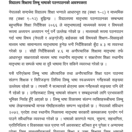
विद्यालय शिक्षामा लिम्बू भाषाको पठनपाठनको आवश्यकता
नेपालको सन्दर्भमा विद्यालय शिक्षा भन्नाले आधारभूत तह (कक्षा १–८) र माध्यमिक
तह (कक्षा ९–१२) बुझिन्छ । विद्यालयमा मातृभाषा पठनपाठनका सम्बन्धमा
बहुभाषिक शिक्षा निर्देशिका २०६६ ले मातृभाषालाई माध्यमको रूपमा र विषयको
रूपमा अध्ययन अध्यापन गर्नु पर्ने उल्लेख गरेको छ । माध्यमको रूपमा पठनपाठन
गर्दा भाषा विषय (नेपाली र अङ्ग्रेजी) बाहेकका सबै विषयको शिक्षण–सिकाइको
माध्यम भाषा सामान्यतय मातृभाषामा हुनेछ भनी निर्देशिकाको बुँदा ४.३ मा व्यवस्था
गरेको छ । सोही निर्देशिकाको ४.६ मा अनौपचारिक शिक्षामा मातृभाषा तर्फ
आधारभूत साक्षरताको माध्यम भाषा स्थानीय मातृभाषा र साक्षरोत्तर शिक्षा स्थानीय
मातृभाषा वा सम्पर्क भाषा वा दुवै भाषामा दिन सकिने व्यवस्था गरेको छ ।
यसै परिप्रेक्षमा लिम्बू भाषा औपचारिक तथा अनौपचारिक शिक्षा पठन पाठनमा
संलग्न शिक्षक र सिरिजङ्गा लिपिमा लिम्बू भाषा स्वअध्ययन गर्नेहरूको सङ्ख्या
उल्लेख्य रहेको छ । त्यसरी नै सञ्चारको क्षेत्रमा काम गर्नेहरूको सङ्ख्या पनि धेरै
नै रहेको छ । उनीहरूबाट लिम्बू भाषाको संरक्षण र सम्बद्र्धनको लागि प्रभावकारी
भूमिका निर्वाह हुँदै आएको छ । लिम्बू भाषा विकासमा संलग्न व्यक्तिहरूबीचमा लिम्बू
भाषा लेखनसम्बन्धी मानक गोष्ठीहरूसमेत सम्पन्न भइरहेको छ । नेपालको संविधान
२०७२, प्रदेश तथा स्थानीय निकायमा मातृभाषा सरकारी कामकाजमा प्रयोग गर्न
पाउने संवैधानिक व्यवस्था गरेको छ । भाषाको कारणले न्याय, सूचना, सहभागिता,
प्रतिनिधित्व र विकासका फल प्राप्त गर्ने अवसरबाट बञ्चित हुन पुगेका र अन्यायमा
परेका लिम्बू मातृभाषीहरूलाई विद्यालय शिक्षा र उच्च शिक्षामा लिम्बू भाषाको