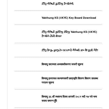
ᤁᤡᤖᤠᤋ᤻ ᤛᤡᤖᤡᤈᤱᤃᤠ ᤕᤢᤏᤡᤁᤥᤍ᤻ ᤁᤠᤰᤀᤡᤱᤛᤧᤛᤡᤱ
Yakthung KS (©KYC) Key Board Download
ᤁᤡᤖᤠᤋ᤻ ᤛᤡᤖᤡᤈᤱᤃᤠ ᤀᤢᤏᤡᤁᤥᤍ᤻ ᤁᤡᤒᤥᤷᤍ᤻ Yakthung KS (©KYC)
ᤁᤠᤰᤀᤡᤱᤛᤧ ᤐᤥ᤺ᤱᤔᤠ ᤌᤡᤶᤒᤣ
ᤁᤡᤖᤠᤋ᤻ ᤕᤠᤰᤌᤢᤱ ᤆᤢᤶᤗᤢᤱᤖᤧᤴ ᥉᥋ ᤃᤣᤰᤐᤠ ᤛᤠᤘᤠᤴᤇᤡᤱ ᤕᤣᤴ ᤀᤠᤣ ᤀᤢᤳᤇᤡᤱ ᤘᤠᤖᤠᤣ
कियाचु सदस्यता अध्यावधीकरणा जरूरी सूचना
कियाचु इजरायल कल्याणकारी छात्रवृत्ति वितरण विवरण उपलब्ध
गराउन सूचना
कियाचु ३६ औं स्थापना दिवस आगामी २०८१ भदाै १७ गते भव्य
रूपमा सम्पन्न हुँदै