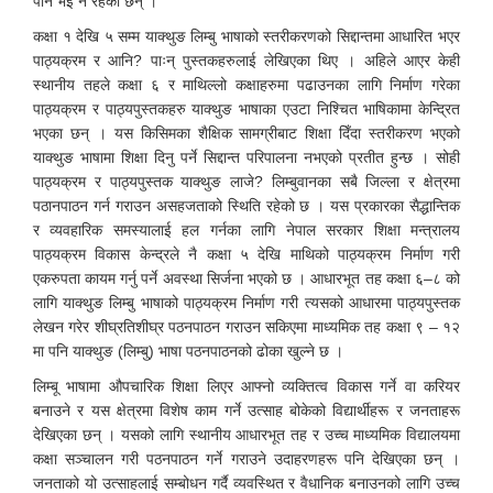
पनि भइ नै रहेका छन् ।
कक्षा १ देखि ५ सम्म याक्थुङ लिम्बु भाषाको स्तरीकरणको सिद्दान्तमा आधारित भएर
पाठ्यक्रम र आनि? पाःन् पुस्तकहरुलाई लेखिएका थिए । अहिले आएर केही
स्थानीय तहले कक्षा ६ र माथिल्लो कक्षाहरुमा पढाउनका लागि निर्माण गरेका
पाठ्यक्रम र पाठ्यपुस्तकहरु याक्थुङ भाषाका एउटा निश्चित भाषिकामा केन्द्रित
भएका छन् । यस किसिमका शैक्षिक सामग्रीबाट शिक्षा दिँदा स्तरीकरण भएको
याक्थुङ भाषामा शिक्षा दिनु पर्ने सिद्दान्त परिपालना नभएको प्रतीत हुन्छ । सोही
पाठ्यक्रम र पाठ्यपुस्तक याक्थुङ लाजे? लिम्बुवानका सबै जिल्ला र क्षेत्रमा
पठानपाठन गर्न गराउन असहजताको स्थिति रहेको छ । यस प्रकारका सैद्धान्तिक
र व्यवहारिक समस्यालाई हल गर्नका लागि नेपाल सरकार शिक्षा मन्त्रालय
पाठ्यक्रम विकास केन्द्रले नै कक्षा ५ देखि माथिको पाठ्यक्रम निर्माण गरी
एकरुपता कायम गर्नु पर्ने अवस्था सिर्जना भएको छ । आधारभूत तह कक्षा ६–८ को
लागि याक्थुङ लिम्बु भाषाको पाठ्यक्रम निर्माण गरी त्यसको आधारमा पाठ्यपुस्तक
लेखन गरेर शीघ्रतिशीघ्र पठनपाठन गराउन सकिएमा माध्यमिक तह कक्षा ९ – १२
मा पनि याक्थुङ (लिम्बु) भाषा पठनपाठनको ढोका खुल्ने छ ।
लिम्बू भाषामा औपचारिक शिक्षा लिएर आफ्नो व्यक्तित्व विकास गर्ने वा करियर
बनाउने र यस क्षेत्रमा विशेष काम गर्ने उत्साह बोकेको विद्यार्थीहरू र जनताहरू
देखिएका छन् । यसको लागि स्थानीय आधारभूत तह र उच्च माध्यमिक विद्यालयमा
कक्षा सञ्चालन गरी पठनपाठन गर्ने गराउने उदाहरणहरू पनि देखिएका छन् ।
जनताको यो उत्साहलाई सम्बोधन गर्दै व्यवस्थित र वैधानिक बनाउनको लागि उच्च