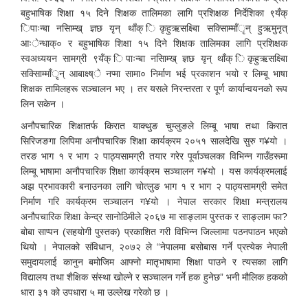
बहुभाषिक शिक्षा १५ दिने शिक्षक तालिमका लागि प्रशिक्षक निर्देशिका ९यँक्
िपाःन्बा नसिाम्ख् ज्ञछ यृन् थाँक् िकृहुऋसक्ष्बिा सक्सिाम्माँृन् हुऋमुनृत्
आःेन्धाक्० र बहुभाषिक शिक्षा १५ दिने शिक्षक तालिमका लागि प्रशिक्षक
स्वअध्ययन सामग्री ९यँक् िपाःन्बा नसिाम्ख् ज्ञछ यृन् थाँक् िकृहुऋसक्ष्बिा
सक्सिाम्माँृन् आबाक्ष्ष्े नप्मा सामा० निर्माण भई प्रकाशन भयो र लिम्बू भाषा
शिक्षक तामिलहरू सञ्चालन भए । तर यसले निरन्तरता र पूर्ण कार्यान्वयनको रूप
लिन सकेन ।
अनौपचारिक शिक्षातर्फ किरात याक्थुङ चुम्लुङले लिम्बू भाषा तथा किरात
सिरिजङगा लिपिमा अनौपचारिक शिक्षा कार्यक्रम २०५१ सालदेखि सुरु ग¥यो ।
तरङ भाग १ र भाग २ पाठ्यसामग्री तयार गरेर पूर्वाञ्चलका विभिन्न गाउँहरूमा
लिम्बू भाषामा अनौपचारिक शिक्षा कार्यक्रम सञ्चालन ग¥यो । यस कार्यक्रमलाई
अझ प्रभावकारी बनाउनका लागि चोत्लुङ भाग १ र भाग २ पाठ्यसामग्री समेत
निर्माण गरि कार्यक्रम सञ्चालन ग¥यो । नेपाल सरकार शिक्षा मन्त्रालय
अनौपचारिक शिक्षा केन्द्र सानोठिमीले २०६७ मा साङ्लाम पुस्तक र साङ्लाम फा?
बोबा साप्पन (सहयोगी पुस्तक) प्रकाशित गरी विभिन्न जिल्लामा पठनपाठन भएको
थियो । नेपालको संविधान, २०७२ ले “नेपालमा बसोबास गर्ने प्रत्येक नेपाली
समुदायलाई कानुन बमोजिम आफ्नो मातृभाषामा शिक्षा पाउने र त्यसका लागि
विद्यालय तथा शैक्षिक संस्था खोल्ने र सञ्चालन गर्ने हक हुनेछ” भनी मौलिक हकको
धारा ३१ को उपधारा ५ मा उल्लेख गरेको छ ।