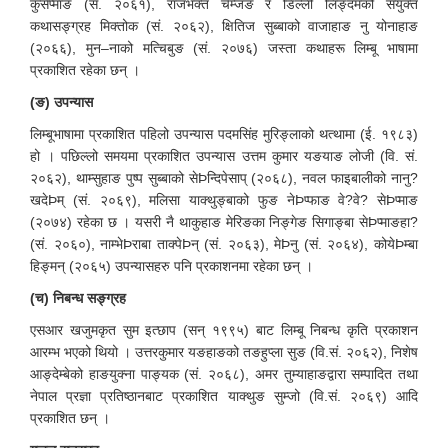
कुसेप्माङ (सं. २०६१), राजभक्त चेम्जङ र डिल्ली लिङ्दमको संयुक्त
कथासङ्ग्रह मिक्तोक (सं. २०६२), क्षितिज सुब्बाको वाजाहाङ नु योनाहाङ
(२०६६), मुन–नाको मत्चिबुङ (सं. २०७६) जस्ता कथाहरू लिम्बू भाषामा
प्रकाशित रहेका छन् ।
(ङ) उपन्यास
लिम्बूभाषामा प्रकाशित पहिलो उपन्यास पदमसिंह मुरिङ्लाको थत्थामा (ई. १९८३)
हो । पछिल्लो समयमा प्रकाशित उपन्यास उत्तम कुमार यङयाङ लोजी (वि. सं.
२०६२), थाम्सुहाङ पुष्प सुब्बाको सेÞन्दिपेसाप् (२०६८), नवल फाइबालीको नानु?
खदेÞम् (सं. २०६९), मलिसा याक्थुङ्बाको फुङ नेÞप्फाङ वे?वे? सेÞप्माङ
(२०७४) रहेका छ । यसरी नै थाकुहाङ मेरिङका निङ्गेङ सिगाङ्बा सेÞप्माङहा?
(सं. २०६०), नाम्भेÞराबा ताक्पेÞन् (सं. २०६३), मेÞनु (सं. २०६४), कोयेÞम्बा
हिङ्मन् (२०६५) उपन्यासहरु पनि प्रकाशनमा रहेका छन् ।
(च) निबन्ध सङ्ग्रह
एसआर खजुमकृत सुम इत्छाप (सन् १९९५) बाट लिम्बू निबन्ध कृति प्रकाशन
आरम्भ भएको थियो । उत्तरकुमार यङहाङको तङहुप्ला सुङ (वि.सं. २०६२), निशेष
आङ्देम्बेको हाङयुक्ना पाङ्यक (सं. २०६८), अमर तुम्याहाङद्वारा सम्पादित तथा
नेपाल प्रज्ञा प्रतिष्ठानबाट प्रकाशित याक्थुङ सुम्जो (वि.सं. २०६९) आदि
प्रकाशित छन् ।