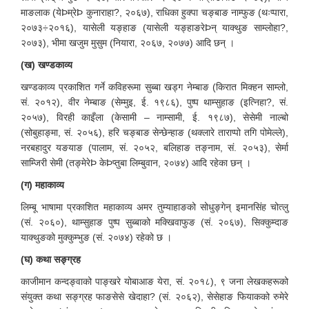
माङलाक (येÞम्रेÞ कुनाराहा?, २०६७), राधिका हुक्पा चङ्बाङ नाम्फुङ (थःप्पारा,
२०७३÷२०१६), यासेली यङ्हाङ (यासेली यङ्हाङरेÞन् याक्थुङ साम्लोहा?,
२०७३), भीमा खजुम मुसुम (नियारा, २०६७, २०७७) आदि छन् ।
(ख) खण्डकाव्य
खण्डकाव्य प्रकाशित गर्ने कविहरूमा सुब्बा खड्ग नेम्बाङ (किरात मिक्हन साम्लो,
सं. २०१२), वीर नेम्बाङ (सेम्मुइ, ई. १९८६), पुष्प थाम्सुहाङ (इत्निहा?, सं.
२०५७), विरही काइँला (केसामी – नाम्सामी, ई. १९८७), सेसेमी नाल्बो
(सोबुहाङ्मा, सं. २०५६), हरि चङ्बाङ सेन्छेन्हाङ (थक्लारे ताराप्पो तगि पोमेल्ले),
नरबहादुर यङयाङ (पालाम, सं. २०५२, बलिहाङ तङ्नाम, सं. २०५३), सेर्मा
साम्जिरी सेमी (तङ्मेरेÞ केÞप्तुबा लिम्बुवान, २०७४) आदि रहेका छन् ।
(ग) महाकाव्य
लिम्बू भाषामा प्रकाशित महाकाव्य अमर तुम्याहाङको सोधुङ्गेन् इमानसिंह चोत्लु
(सं. २०६०), थाम्सुहाङ पुष्प सुब्बाको मक्खिवाफुङ (सं. २०६७), सिक्कुम्दाङ
याक्थुङको मुक्कुम्भुङ (सं. २०७४) रहेको छ ।
(घ) कथा सङ्ग्रह
काजीमान कन्दङ्वाको पाङ्खरे योबाआङ येरा, सं. २०१८), ९ जना लेखकहरूको
संयुक्त कथा सङ्ग्रह फाङसेसे खेदाहा? (सं. २०६२), सेसेहाङ फियाकको रुमेरे