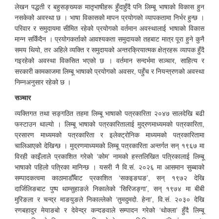
लेखन पद्धती र बहुसङ्ख्यक मातृभाषीहरू हुँदाहुँदै पनि लिम्बू भाषाको विकास हुन
नसकेको अवस्था छ । भाषा विकासको मापन प्रयोगको व्यापकतामा निर्भर हुन्छ ।
परिवार र समुदायमा सीमित रहेको प्रयोगको वर्तमान अवस्थालाई भाषाको विकास
मान्न सकिँदैन । प्रयोगकर्ताको आवश्यकता समुदायको तहबाट मात्र पूरा हुने कुनै
समय थियो, तर अहिले व्यक्ति र समुदायको अन्तरक्रियात्मक क्षेत्रहरू व्यापक हुँदै
गइरहेको अवस्था विकसित भएको छ । वर्तमान सन्दर्भमा सञ्चार, साहित्य र
सरकारी कामकाजमा लिम्बू भाषाको प्रयोगको अवसर, पहुँच र नियन्त्रणको अवस्था
निम्नअनुसार रहेको छ ।
सञ्चार
व्यक्तिगत तथा सङ्गठित तहमा लिम्बू भाषाको पत्रकारिता २०४७ सालदेखि बढी
फस्टाउन थाल्यो । लिम्बू भाषाको पत्रकारितालाई मुद्रणमाध्यमको पत्रकारिता,
प्रसारण माध्यमको पत्रकारिता र इलेक्ट्रोनिक माध्यमको पत्रकारितामा
चालिआएको देखिन्छ । मुद्रणमाध्यमको लिम्बू पत्रकारिता अन्तर्गत सन् १९६७ मा
विरही काइँलाले प्रकाशित गरेको ‘कोम’ नामको हस्तलिखित पत्रिकालाई लिम्बू
भाषाको पहिलो पत्रिका मानिन्छ । यसरी नै वि.सं. २०२६ मा आसमान सुब्बाको
सम्पादकत्वमा काठामाडौँबाट प्रकाशित ‘सकइङघङ’, सन् १९७२ देखि
दार्जिलिङबाट पुष्प थाम्सुहाङले निकालेको ‘सिरिजङ्गा’, सन् १९७४ मा बीबी
मुरिङला र चन्द्र माङयुङले निकाल्लेको ‘तुमदुमदो. हेना’, वि.सं. २०३० देखि
रणबहादुर मेयाङबो र देवेन्द्र कन्दङवाले सम्पादन गरेको ‘थोक्ला’ हुँदै लिम्बू