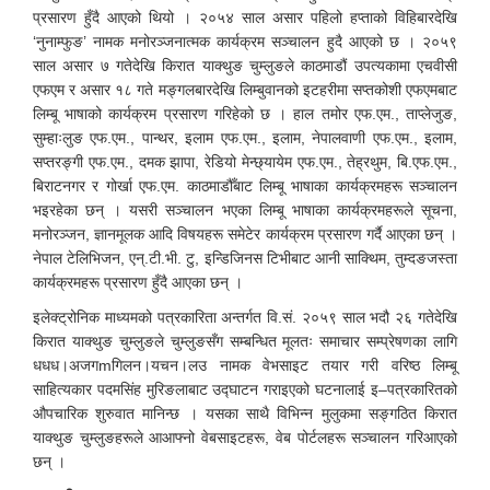
प्रसारण हुँदै आएको थियो । २०५४ साल असार पहिलो हप्ताको विहिबारदेखि
‘नुनाम्फुङ’ नामक मनोरञ्जनात्मक कार्यक्रम सञ्चालन हुदै आएको छ । २०५९
साल असार ७ गतेदेखि किरात याक्थुङ चुम्लुङले काठमाडौं उपत्यकामा एचवीसी
एफएम र असार १८ गते मङ्गलबारदेखि लिम्बुवानको इटहरीमा सप्तकोशी एफएमबाट
लिम्बू भाषाको कार्यक्रम प्रसारण गरिहेको छ । हाल तमोर एफ.एम., ताप्लेजुङ,
सुम्हाःलुङ एफ.एम., पान्थर, इलाम एफ.एम., इलाम, नेपालवाणी एफ.एम., इलाम,
सप्तरङ्गी एफ.एम., दमक झापा, रेडियो मेन्छ्यायेम एफ.एम., तेह्रथुम, बि.एफ.एम.,
बिराटनगर र गोर्खा एफ.एम. काठमाडौँबाट लिम्बू भाषाका कार्यक्रमहरू सञ्चालन
भइरहेका छन् । यसरी सञ्चालन भएका लिम्बू भाषाका कार्यक्रमहरूले सूचना,
मनोरञ्जन, ज्ञानमूलक आदि विषयहरू समेटेर कार्यक्रम प्रसारण गर्दै आएका छन् ।
नेपाल टेलिभिजन, एन्.टी.भी. टु, इन्डिजिनस टिभीबाट आनी साक्थिम, तुम्दङजस्ता
कार्यक्रमहरू प्रसारण हुँदै आएका छन् ।
इलेक्ट्रोनिक माध्यमको पत्रकारिता अन्तर्गत वि.सं. २०५९ साल भदौ २६ गतेदेखि
किरात याक्थुङ चुम्लुङले चुम्लुङसँग सम्बन्धित मूलतः समाचार सम्प्रेषणका लागि
धधध।अजगmगिलन।यचन।लउ नामक वेभसाइट तयार गरी वरिष्ठ लिम्बू
साहित्यकार पदमसिंह मुरिङलाबाट उद्घाटन गराइएको घटनालाई इ–पत्रकारितको
औपचारिक शुरुवात मानिन्छ । यसका साथै विभिन्न मुलुकमा सङ्गठित किरात
याक्थुङ चुम्लुङहरूले आआफ्नो वेबसाइटहरू, वेब पोर्टलहरू सञ्चालन गरिआएको
छन् ।