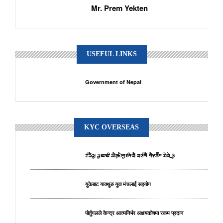
Mr. Prem Yekten
USEFUL LINKS
Government of Nepal
KYC OVERSEAS
ᤁᤡᤕᤠᤆᤢ ᤕᤢᤀᤣᤀᤡ ᤑᤥ᤹ᤌᤥᤛᤢᤎᤡᤶᤔᤠ ᤔᤏᤡᤛᤠ ᤗᤠᤶᤍᤠ᤺ᤰ ᤔᤧᤔᤧᤳᤋᤢ
युकेबाट याक्थुङ युवा मंचलाई सहयोग
पोर्तुगलले केन्द्र आत्मनिर्भर अक्षयकोषमा रकम प्रदान