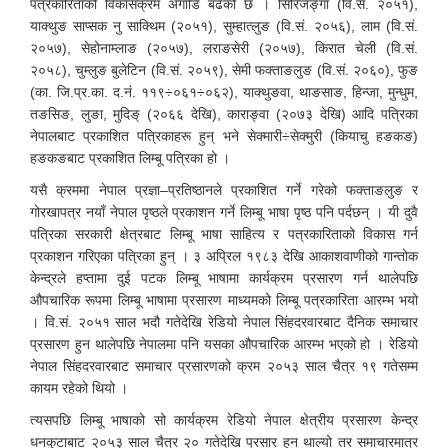
पत्रकारिताको विकासक्रम अगाडि बढेको छ । सिरिजङ्गा (वि.सं. २०५१),
याक्थुङ साप्सक नु साक्थिम (२०५१), सुम्हात्लुङ (वि.सं. २०५६), लाम (वि.सं.
२०५७), सेहोनाम्लाङ (२०५७), लराङसेरी (२०५७), किरात चेली (वि.सं.
२०५८), चुम्लुङ बुलेटिन (वि.सं. २०५९), सेमी फक्ताङलुङ (वि.सं. २०६०), फुङ
(का. जि.प्र.का. द.नं. ११९÷०६१÷०६२), याक्थुङवा, थाङसाङ, हिन्जा, मुन्धुम,
तङसिङ, लुङा, मुदिङ् (२०६६ देखि), काराङ्वा (२०७३ देखि) आदि पत्रिका
नेपालबाट प्रकाशित पत्रिकाहरू हुन् भने सेक्मारी÷सेक्मुरी (कियाचु हङकङ)
हङकङबाट प्रकाशित लिम्बू पत्रिका हो ।
यसै क्रममा नेपाल प्रज्ञा–प्रतिष्ठानले प्रकाशित गर्ने गरेको फक्ताङलुङ र
गोरखापत्र नयाँ नेपाल पृष्ठले प्रकाशन गर्ने लिम्बू भाषा पृष्ठ पनि पर्दछन् । यी दुवै
पत्रिका सरकारी क्षेत्रबाट लिम्बू भाषा साहित्य र पत्रकारिताको विकास गर्न
प्रकाशन गरिएका पत्रिका हुन् । ३ अप्रिल १९८३ देखि आकाशवाणीको गान्तोक
केन्द्रले हप्तामा दुई पटक लिम्बू भाषामा कार्यक्रम प्रसारण गर्न थालेपछि
औपचारिक रूपमा लिम्बू भाषामा प्रसारण माध्यमको लिम्बू पत्रकारिता आरम्भ भयो
। वि.सं. २०५१ साल भदौ गतेदेखि रेडियो नेपाल सिंहदरवारबाट दैनिक समाचार
प्रसारण हुन थालेपछि नेपालमा पनि यसका औपचारिक आरम्भ भएको हो । रेडियो
नेपाल सिंहदरवारबाट समाचार प्रसारणको क्रम २०५३ साल चैत्र १९ गतेसम्म
कायम रहेको थियो ।
त्यसपछि लिम्बू भाषाको सो कार्यक्रम रेडियो नेपाल क्षेत्रीय प्रसारण केन्द्र
धनकुटाबाट २०५३ साल चैत्र २० गतेदेखि प्रसार हुन थाल्यो तर समाचारमात्र