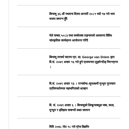
कियाचु ३६ औं स्थापना दिवस आगामी २०८१ भदाै १७ गते भव्य
रूपमा सम्पन्न हुँदै
येले सम्बत् ५०८३ तथा कक्फेक्वा तङ्नामको अवसरमा विविध
सांस्कृतिक कार्यक्रम आयोजना गरिदै
कियाचु मानार्थ सदस्य प्रा. डा. George van Driem द्वारा
वि.सं. २०७९ असार १६ गते हुने प्रवचनमा लुङ्मेन्दीङ् निमन्त्रणा
।
वि.सं. २०७९ असार १३ । रत्नशोभा–शुभलक्ष्मी मुन्धुम पुरस्कार
प्रतिश्पर्धात्मक सहभागिताको आव्हान
वि. सं. २०७९ असार ६ । कियाचुको लिम्बु/याक्थुङ भाषा, कला,
मुन्धुम र इतिहास सम्बन्धी कक्षा समापन
मिति २०७८ जेठ १८ गते प्रेस विज्ञप्ति