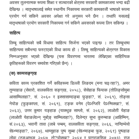
अवसर तुलनात्मक रूपमा शिक्षा र सञ्चारको क्षेत्रमा सरकारी कामकाजमा भन्दा बढी
देखिन्छ । मातृभाषालाई समेत स्थानीय निकायमा सरकारी कामकाजी भाषाको रूपमा
प्रयोग गर्न सकिने अवसर अपेक्षा गरे अनुरूप भने छैन । तथापि यसलाई
मातृभाषाको प्रयोग सरकारी निकायमा गर्न सकिने अवसरको रूपमा लिन सकिन्छ ।
साहित्य
लिम्बू साहित्यको सबै विधामा साहित्य सिर्जना भएको पाइन्छ । तर लिम्बूभाषा
साहित्यमा सबैभन्दा फस्टाएको विधा काव्य हो । लिम्बू साहित्यको क्षेत्रगत विकास
निम्नअनुसार भएको देखिन्छ (यस विवरणमा भारतमा लेखिएका साहित्यिक
कृतिहरूको विवरण समावेश गरिएको छैन) ।
(क) काव्यसङ्ग्रह
कविता काव्य प्रकाशित गर्ने कविहरूमा डिल्ली लिङदम (मना चइःत्हा?), अमर
तुम्याहाङ (सेवारो, वालकविता सङ्ग्रह, २०५८), सेसेहाङ फियाक (तोलिङ्सोमुबा
आसाम्मिलाहा?, सं. २०६० र इक्सासाम्दाङ्बा फुङ्हा?, सं. २०६१), तोङ्सा
नेयोङ (फुङ्काप्ला, सं. २०६१), टङ्क वनेम (पेÞन्जिरि पेÞन्मिक्खा?, सं.
२०६२), उत्तर कुमार यङ्हाङ (याक्थुङ साम्लो, सं. २०६२), लाओती येहाङ
(लाओती येहाङलेÞन् नुबो्ङ् साम्मिलाहा?), दिलेन्द्र सुभा कुरुम्बाङ (आहिम्मिन्,
सं.२०६३), भवानी तावा (लाबे पम्बम्, वालकविता सङ्ग्रह, २०६६, नान्दिम्भेयो
सेÞप्माङ्हा?, २०६७), थाम्सुहाङ पुष्प सुब्बा (सेÞप्माङ्बा फुङ, २०६९) पुष्पहाङ
लोवा (तङ्अम्भुङ २०६७, तो?योक्खा? २०६४ र याग्राङसिङ २०७३), राज