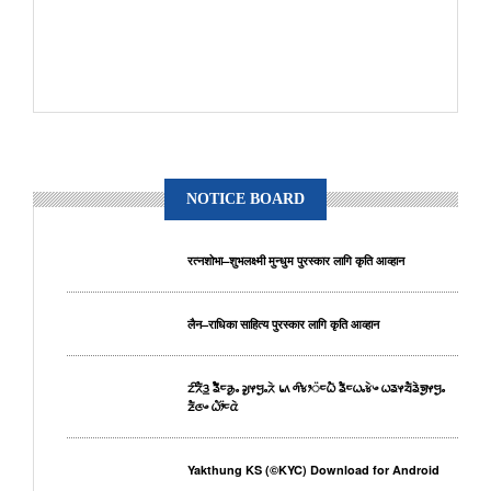
NOTICE BOARD
रत्नशोभा–शुभलक्ष्मी मुन्धुम पुरस्कार लागि कृति आव्हान
लैन–राधिका साहित्य पुरस्कार लागि कृति आव्हान
ᤁᤡᤖᤠᤋ᤻ ᤕᤠᤠᤰᤌᤢᤱ ᤆᤢᤶᤗᤢᤱᤖᤧ ᥇᥈ ᤛᤡᤃᤣ᤺ᤰᤐᤠ ᤕᤠᤰᤐᤱᤃᤧᤴ ᤐᤕᤶᤔᤠᤕᤧᤈᤢᤶᤗᤢᤱ
ᤏᤠᤜᤴ ᤐᤥ᤺ᤰᤂᤧ
Yakthung KS (©KYC) Download for Android