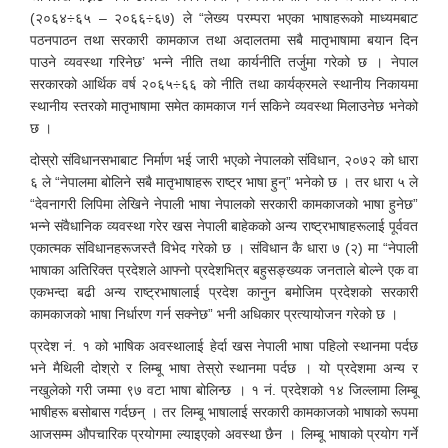
(२०६४÷६५ – २०६६÷६७) ले “लेख्य परम्परा भएका भाषाहरूको माध्यमबाट
पठनपाठन तथा सरकारी कामकाज तथा अदालतमा सबै मातृभाषामा बयान दिन
पाउने व्यवस्था गरिनेछ’ भन्ने नीति तथा कार्यनीति तर्जुमा गरेको छ । नेपाल
सरकारको आर्थिक वर्ष २०६५÷६६ को नीति तथा कार्यक्रमले स्थानीय निकायमा
स्थानीय स्तरको मातृभाषामा समेत कामकाज गर्न सकिने व्यवस्था मिलाउनेछ भनेको
छ ।
दोस्रो संविधानसभाबाट निर्माण भई जारी भएको नेपालको संविधान, २०७२ को धारा
६ ले “नेपालमा बोलिने सबै मातृभाषाहरू राष्ट्र भाषा हुन्” भनेको छ । तर धारा ५ ले
“देवनागरी लिपिमा लेखिने नेपाली भाषा नेपालको सरकारी कामकाजको भाषा हुनेछ”
भन्ने संवैधानिक व्यवस्था गरेर खस नेपाली बाहेकको अन्य राष्ट्रभाषाहरूलाई पूर्ववत
एकात्मक संविधानहरूजस्तै विभेद गरेको छ । संविधान कै धारा ७ (२) मा “नेपाली
भाषाका अतिरिक्त प्रदेशले आफ्नो प्रदेशभित्र बहुसङ्ख्यक जनताले बोल्ने एक वा
एकभन्दा बढी अन्य राष्ट्रभाषालाई प्रदेश कानुन बमोजिम प्रदेशको सरकारी
कामकाजको भाषा निर्धारण गर्न सक्नेछ” भनी अधिकार प्रत्यायोजन गरेको छ ।
प्रदेश नं. १ को भाषिक अवस्थालाई हेर्दा खस नेपाली भाषा पहिलो स्थानमा पर्दछ
भने मैथिली दोश्रो र लिम्बू भाषा तेस्रो स्थानमा पर्दछ । यो प्रदेशमा अन्य र
नखुलेको गरी जम्मा ९७ वटा भाषा बोलिन्छ । १ नं. प्रदेशको १४ जिल्लामा लिम्बू
भाषीहरू बसोबास गर्दछन् । तर लिम्बू भाषालाई सरकारी कामकाजको भाषाको रूपमा
आजसम्म औपचारिक प्रयोगमा ल्याइएको अवस्था छैन । लिम्बू भाषाको प्रयोग गर्ने