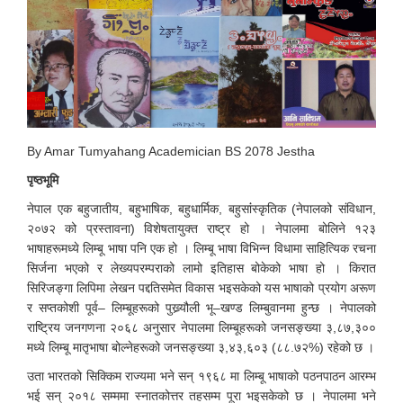
By Amar Tumyahang Academician BS 2078 Jestha
पृष्ठभूमि
नेपाल एक बहुजातीय, बहुभाषिक, बहुधार्मिक, बहुसांंस्कृतिक (नेपालको संविधान,
२०७२ को प्रस्तावना) विशेषतायुक्त राष्ट्र हो । नेपालमा बोलिने १२३
भाषाहरूमध्ये लिम्बू भाषा पनि एक हो । लिम्बू भाषा विभिन्न विधामा साहित्यिक रचना
सिर्जना भएको र लेख्यपरम्पराको लामो इतिहास बोकेको भाषा हो । किरात
सिरिजङ्गा लिपिमा लेखन पद्दतिसमेत विकास भइसकेको यस भाषाको प्रयोग अरूण
र सप्तकोशी पूर्व– लिम्बूहरूको पुख्र्यौली भू–खण्ड लिम्बुवानमा हुन्छ । नेपालको
राष्ट्रिय जनगणना २०६८ अनुसार नेपालमा लिम्बूहरूको जनसङ्ख्या ३,८७,३००
मध्ये लिम्बू मातृभाषा बोल्नेहरूको जनसङ्ख्या ३,४३,६०३ (८८.७२%) रहेको छ ।
उता भारतको सिक्किम राज्यमा भने सन् १९६८ मा लिम्बू भाषाको पठनपाठन आरम्भ
भई सन् २०१८ सम्ममा स्नातकोत्तर तहसम्म पूरा भइसकेको छ । नेपालमा भने