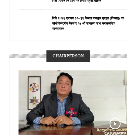
मिति २०७५।५।३१ गते विरोध प्रेस विज्ञप्ति
मिति २०७६ श्रावण ३१–३२ किरात याक्थुङ चुम्लुङ (कियाचु) को
चौथो केन्द्रीय बैठक र २४ औ साधारण सभा समसामयिक
प्रस्तावहरु
CHAIRPERSON