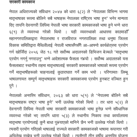
सरकारी कामकाज
नेपाल अधिराज्यको संविधान २०४७ को धारा ६(२) ले “नेपालका विभिन्न भागमा
मातृभाषाका रूपमा बोलिने सबै भाषाहरू नेपालका राष्ट्रिय भाषा हुन” भनेर मान्यता
दिए तापनि देवनागरी लिपिमा नेपाली भाषा सरकारी कामकाजको भाषा हुने भन्ने धारा
६(१) ले व्यवस्था गरेको थियो । यही व्यवस्थाको आधारमा काठमाडौँ
महानगरपालिकाद्वारा नेपालभाषा र राजविराज नगरपालिका तथा धनुषा जिल्ला
विकास समितिद्वारा मैथिलीलाई नेपाली भाषासँगसँगै आ–आफ्नो कार्यक्षेत्रमा प्रयोग
गर्न खोजिँदा २०५६ जेठ १८ गते सर्वोच्च अदालनको डिभिजन बेञ्चले “मातृभाषा
प्रयोग नगर्नु नगराउनु” भन्ने आदेशात्मक फैसला ग¥यो । सर्वोच्च अदालतको यस
फैसलाबाट स्थानीय तहमा मातृभाषालाई सरकारी कामकाजको भाषाको रूपमा प्रयोग
गर्ने मातृभाषीहरूको चाहनालाई कुठाराघात गर्ने काम भयो । परिणामतः लिम्बू
भाषालगायत सम्पूर्ण मातृभाषाहरू सरकारी कामकाजमा प्रयोग हुनबाट वञ्चित हुन
पुगे ।
नेपालको अन्तरिम संविधान, २०६३ को धारा ५(१) ले “नेपालमा बोलिने सबै
मातृभाषाहरू राष्ट्र भाषा हुने” भनी उल्लेख गरेको थियो । तर धारा ५(२) ले
देवनागरी लिपिमा नेपाली भाषा सरकारी कामकाजको भाषा हुनेछ भन्ने संवैधानिक
व्यवस्था गरेको भए तापनि धाारा ५(३) ले स्थानीय निकाय तथा कार्यालयमा
मातृभाषा प्रयोगलाई कुनै बाधा पु¥याएको मानिने छैन भनी उल्लेख गरेको थियो ।
त्यसरी प्रयोग गरिएको भाषालाई राज्यले सरकारी कामकाजको भाषामा रूपान्तर गरी
अभिलेख राख्नेछ भनी उल्लेख गरेको थियो । त्यसैगरी तीन वर्षीय अन्तरिम योजना