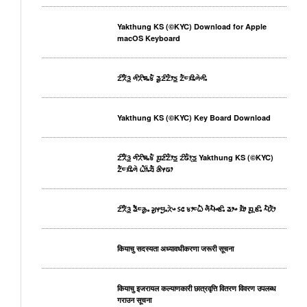
Yakthung KS (©KYC) Download for Apple
macOS Keyboard
ᤁᤡᤖᤠᤋ᤻ ᤛᤡᤖᤡᤈᤱᤃᤠ ᤕᤢᤏᤡᤁᤥᤍ᤻ ᤁᤠᤰᤀᤡᤱᤛᤧᤛᤡᤱ
Yakthung KS (©KYC) Key Board Download
ᤁᤡᤖᤠᤋ᤻ ᤛᤡᤖᤡᤈᤱᤃᤠ ᤀᤢᤏᤡᤁᤥᤍ᤻ ᤁᤡᤒᤥᤷᤍ᤻ Yakthung KS (©KYC)
ᤁᤠᤰᤀᤡᤱᤛᤧ ᤐᤥ᤺ᤱᤔᤠ ᤌᤡᤶᤒᤣ
ᤁᤡᤖᤠᤋ᤻ ᤕᤠᤰᤌᤢᤱ ᤆᤢᤶᤗᤢᤱᤖᤧᤴ ᥉᥋ ᤃᤣᤰᤐᤠ ᤛᤠᤘᤠᤴᤇᤡᤱ ᤕᤣᤴ ᤀᤠᤣ ᤀᤢᤳᤇᤡᤱ ᤘᤠᤖᤠᤣ
कियाचु सदस्यता अध्यावधीकरणा जरूरी सूचना
कियाचु इजरायल कल्याणकारी छात्रवृत्ति वितरण विवरण उपलब्ध
गराउन सूचना