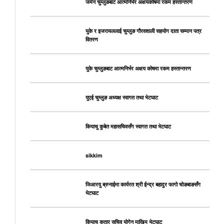
जर्मन चुम्लुङबाट आत्मनिर्भर अक्षयकोषमा रकम हस्तान्तरण
युके र इजरायललाई चुम्लुङ गौरवशाली सहयोग दाता सम्मान पत्र
वितरण
युके चुम्लुङबाट आत्मनिर्भर अक्षय कोषमा रकम हस्तान्तरण
युएई चुम्लुङ अध्यक्ष स्वागत तथा भेटघाट
कियाचु कुबेत महासचिवसँग स्वागत तथा भेटघाट
sikkim
जिआरयु ब्रुनाईमा कार्यरत श्री ईन्द्र बहादुर फागो चोङबाङसँग
भेटघाट
कियाचु कतार सचिव योगेन माखिम भेटघाट